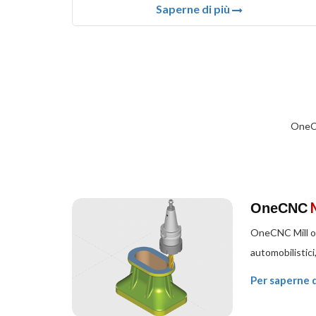
Saperne di più
OneCN
OneCNC
OneCNC Mill off
automobilistici
Per saperne d