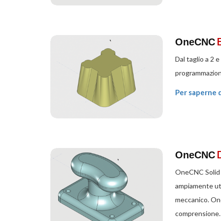
OneCNC
Dal taglio a 2 
programmazione 
Per saperne d
OneCNC
OneCNC Solid D
ampiamente uti
meccanico. One
comprensione. 