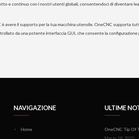
e continuo con i nostri utenti globali, consentendoci di diventare le
 è avere il supporto per la tua macchina utensile. OneCNC supporta tutti
ntrollato da una potente interfaccia GUI, che consente la configurazione p
NAVIGAZIONE
ULTIME NOT
>
Home
OneCNC Tip Of T
Marzo 18, 2025