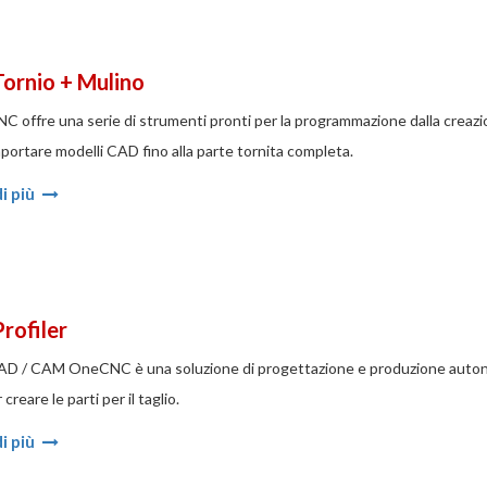
Tornio + Mulino
C offre una serie di strumenti pronti per la programmazione dalla creazion
importare modelli CAD fino alla parte tornita completa.
i più
Profiler
 CAD / CAM OneCNC è una soluzione di progettazione e produzione auto
reare le parti per il taglio.
i più