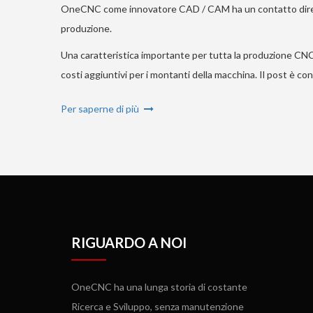
OneCNC come innovatore CAD / CAM ha un contatto diretto 
produzione.
Una caratteristica importante per tutta la produzione CNC
costi aggiuntivi per i montanti della macchina. Il post è co
Per saperne di più
RIGUARDO A NOI
OneCNC ha una lunga storia di costante
Ricerca e Sviluppo, senza manutenzione