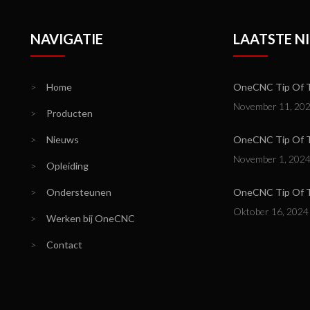
NAVIGATIE
LAATSTE N
>
Home
OneCNC Tip Of Th
November 11, 20
>
Producten
>
Nieuws
OneCNC Tip Of T
November 1, 202
>
Opleiding
>
Ondersteunen
OneCNC Tip Of Th
Oktober 16, 2024
>
Werken bij OneCNC
>
Contact