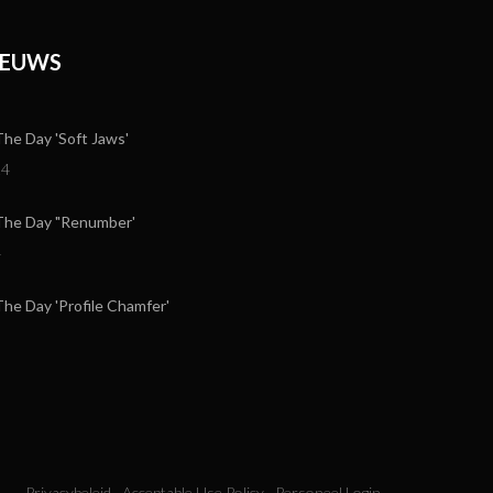
IEUWS
e Day 'Soft Jaws'
24
he Day "Renumber'
4
e Day 'Profile Chamfer'
Privacybeleid
Acceptable Use Policy
Personeel Login