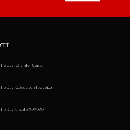
YTT
he Day 'Chamfer Comp'
e Day 'Calculate Stock Size'
he Day 'Locate X0Y0Z0'