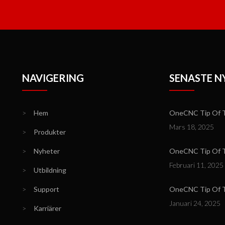
NAVIGERING
SENASTE N
>
Hem
OneCNC Tip Of T
Mars 18, 2025
>
Produkter
>
Nyheter
OneCNC Tip Of Th
Februari 11, 2025
>
Utbildning
>
Support
OneCNC Tip Of T
Januari 24, 2025
>
Karriärer