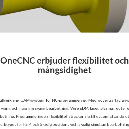
OneCNC erbjuder flexibilitet och
mångsidighet
illverkning CAM-system för NC-programmering. Med oöverträffad använ
vning och fräsning sväng bearbetning, Wire EDM, laser, plasma, router
arbetning. Programmeringen flexibilitet sträcker sig till ett omfattande 
 verktyget för full 4 och 5-axlig positions-och 5-axlig simultan bearbetn