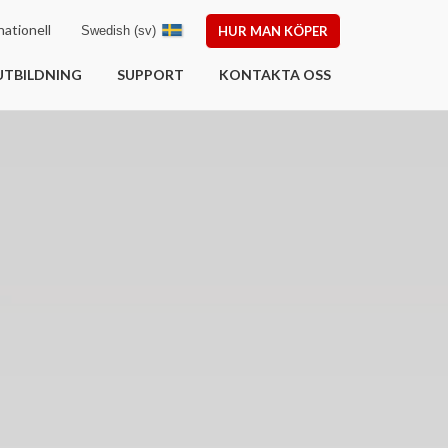
ationell
Swedish (sv)
HUR MAN KÖPER
UTBILDNING
SUPPORT
KONTAKTA OSS