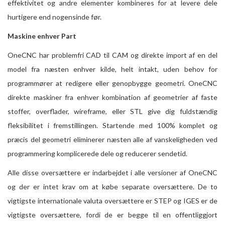
effektivitet og andre elementer kombineres for at levere dele
hurtigere end nogensinde før.
Maskine enhver Part
OneCNC har problemfri CAD til CAM og direkte import af en del
model fra næsten enhver kilde, helt intakt, uden behov for
programmører at redigere eller genopbygge geometri. OneCNC
direkte maskiner fra enhver kombination af geometrier af faste
stoffer, overflader, wireframe, eller STL give dig fuldstændig
fleksibilitet i fremstillingen. Startende med 100% komplet og
præcis del geometri eliminerer næsten alle af vanskeligheden ved
programmering komplicerede dele og reducerer sendetid.
Alle disse oversættere er indarbejdet i alle versioner af OneCNC
og der er intet krav om at købe separate oversættere. De to
vigtigste internationale valuta oversættere er STEP og IGES er de
vigtigste oversættere, fordi de er begge til en offentliggjort