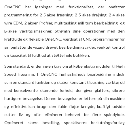
OneCNC har løsninger med funktionalitet, der omfatter
programmering for 2-5 akse fræsning, 2-5 akse drejning, 2-4 akse
wire EDM, 2 akser Profiler, multitasking mill-turn bearbejdning, og
B-akse værktøjsmaskiner. Strømlin dine operationer med den
kraftfulde og fleksible OneCNC, værdsat af CNC-programmører for
sin omfattende wizard drevet bearbejdningscykler, værktøj kontrol
og kapacitet til fuldt ud at støtte hele butikken.
Som standard, er der ingen krav om at købe ekstra moduler til High
Speed ​​fræsning. I OneCNC højhastigheds bearbejdning indgår
som en standard funktion og skaber konstant tilpasning værktøj sti
med konsekvente skærende forhold, der giver glattere, sikrere
hurtigere bevægelse. Denne bevægelse er lettere på din maskine
og effektivt kan bruge den fulde fløjte længde, kraftigt udvide
cutter liv og ofte eliminerer behovet for flere spåndybde.
Optimeret skære bestilling, specialiseret beslutningsforslag