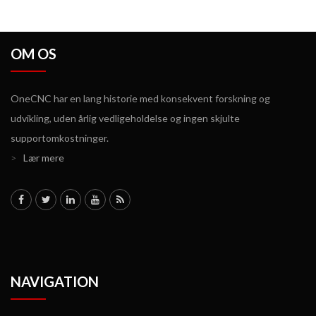
OM OS
OneCNC har en lang historie med konsekvent forskning og
udvikling, uden årlig vedligeholdelse og ingen skjulte
supportomkostninger.
>
Lær mere
NAVIGATION