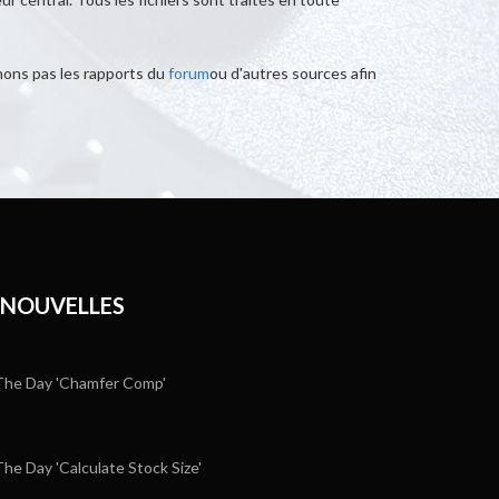
enons pas les rapports du
forum
ou d'autres sources afin
 NOUVELLES
he Day 'Chamfer Comp'
e Day 'Calculate Stock Size'