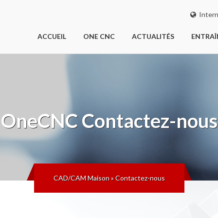
Intern
ACCUEIL
ONE CNC
ACTUALITÉS
ENTRA
OneCNC
Contactez-nous
CAD/CAM Maison
»
Contactez-nous