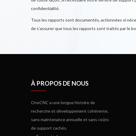
confidentialité.
Tous les rapports sont documentés, actionnées si nécess
de s'assurer que tous les rapports sont traités par le bo
À PROPOS DE NOUS
OneCNC a une longue histoire de
recherche et développement cohérente,
sans maintenance annuelle et sans coûts
de support cachés.