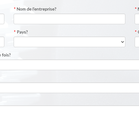
*
Nom de l'entreprise?
*
*
Pays?
*
 fois?