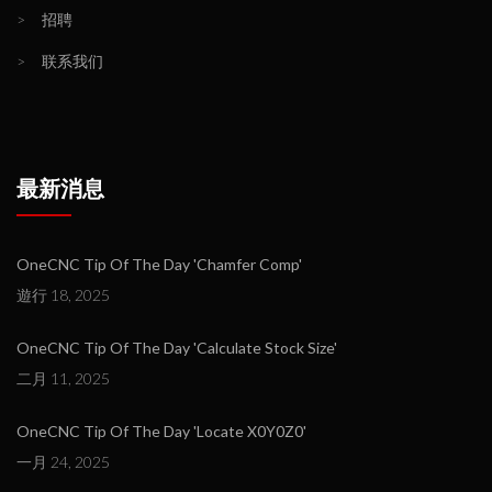
>
招聘
>
联系我们
最新消息
OneCNC Tip Of The Day 'Chamfer Comp'
遊行 18, 2025
OneCNC Tip Of The Day 'Calculate Stock Size'
二月 11, 2025
OneCNC Tip Of The Day 'Locate X0Y0Z0'
一月 24, 2025