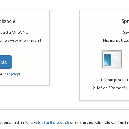
lizacje
Sp
produktu OneCNC
Szy
stanie wyświetlony monit
Nie ma potrzeb
cje
6
(
Changelog
)
1. Uruchom produk
2. Idź do
"Pomoc"> 
 temat aktualizacji w
historii prawach
strony
przed
zainstalowaniem jaki