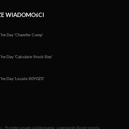
E WIADOMOśCI
he Day 'Chamfer Comp'
e Day 'Calculate Stock Size'
he Day 'Locate X0Y0Z0'
i
Przyjęte zasady użytkowania
Logowanie dla personelu