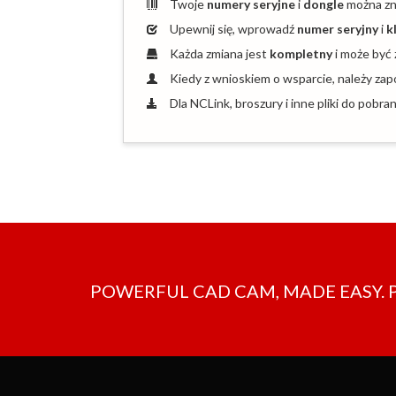
Twoje
numery seryjne
i
dongle
można zn
Upewnij się, wprowadź
numer seryjny
i
k
Każda zmiana jest
kompletny
i może być 
Kiedy z wnioskiem o wsparcie, należy za
Dla NCLink, broszury i inne pliki do pobra
POWERFUL CAD CAM, MADE EASY. 