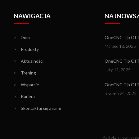
NAWIGACJA
NAJNOWSZ
>
Dom
OneCNC Tip Of T
Marzec 18, 2025
>
Produkty
>
Aktualności
OneCNC Tip Of Th
Luty 11, 2025
>
Trening
>
Wsparcie
OneCNC Tip Of T
Styczeń 24, 2025
>
Kariera
>
Skontaktuj się z nami
Polityka prywatnośc