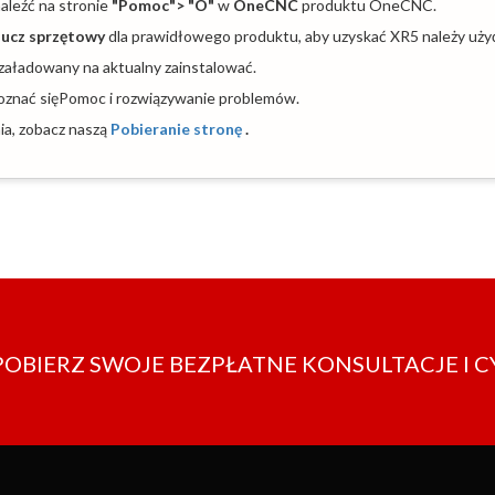
aleźć na stronie
"Pomoc"> "O"
w
OneCNC
produktu OneCNC.
lucz sprzętowy
dla prawidłowego produktu, aby uzyskać XR5 należy uż
załadowany na aktualny zainstalować.
poznać sięPomoc i rozwiązywanie problemów.
nia, zobacz naszą
Pobieranie stronę
.
POBIERZ SWOJE BEZPŁATNE KONSULTACJE I C