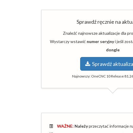
Sprawdź ręcznie na aktua
Znaleźć najnowsze aktualizacje dla 
Wystarczy wstawić
numer seryjny
i jeśli zo
dongle
Sprawdź aktualiza
Najnowszy:
OneCNC 10 Release 81.2
WAŻNE:
Należy
przeczytać informacje na