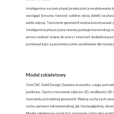
Inteligentny system płaski przekształca modelowanie 
wyciągać bossów, tworzyć solidne cięcia, dzielić na pł
wiele więcej. Tworzenie geometrii można konstruować 
Inteligentna płaszczyzna rewolucjonizuje konstrukcję m
prostu wybrać ścianę do pracy i stworzyć dodatkową po
ponieważ kąty są automatycznie uzyskiwane dla nowej p
Model szkieletowy
OneCNC Solid Design Zawiera wszystko, czego potrzebujes
punktów. Oprócz tworzenia szkiców 2D, możliwości 3D 
tworzeniu potrzebnej geometrii. Ważną cechą tych narz
ruchu zarówno inkrementalnej, jak i bezwzględnej, obse
Model szkieletowy może być następnie użyty jako pods