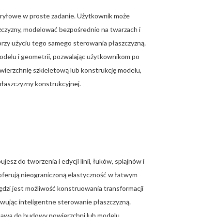
bryłowe w proste zadanie. Użytkownik może
aszczyzny, modelować bezpośrednio na twarzach i
przy użyciu tego samego sterowania płaszczyzną.
odelu i geometrii, pozwalając użytkownikom po
wierzchnię szkieletową lub konstrukcję modelu,
łaszczyzny konstrukcyjnej.
z do tworzenia i edycji linii, łuków, splajnów i
oferują nieograniczoną elastyczność w łatwym
ędzi jest możliwość konstruowania transformacji
rwując inteligentne sterowanie płaszczyzną.
tawa do budowy powierzchni lub modelu.