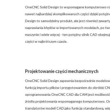
OneCNC Solid Design to wspomagane komputerowo rozw
nawet najbardziej skomplikowanych części dzięki potę
Design to samodzielny produkt, ale jest również zaw
naprawiania błędów w importowanych modelach, po tw
maszynie i wiele więcej - ten potężny silnik CAD obejmu
części w najkrótszym czasie.
Projektowanie części mechanicznych
OneCNC Solid Design zapewnia bezpośrednie modelowani
funkcją importu plików i przygotowaniem do obróbki C
oprogramowania OneCNC CAD dla CAM jest możliwość i
źródła projektowania wspomaganego komputerowo. On
translatorów modeli CAD jako funkcję standardową, więc