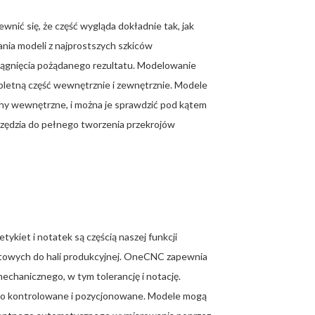
ić się, że część wygląda dokładnie tak, jak
nia modeli z najprostszych szkiców
iągnięcia pożądanego rezultatu. Modelowanie
mpletną część wewnętrznie i zewnętrznie. Modele
chy wewnętrzne, i można je sprawdzić pod kątem
ędzia do pełnego tworzenia przekrojów
ykiet i notatek są częścią naszej funkcji
ektowych do hali produkcyjnej. OneCNC zapewnia
chanicznego, w tym tolerancję i notację.
wo kontrolowane i pozycjonowane. Modele mogą