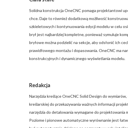
Solidna konstrukcja OneCNC pomaga projektantowi upewn
chce. Daje to również dodatkową możliwość konstruowa
szkieletowych i kontynuowania edycji modelu w celu os
brył jest najbardziej kompletne, ponieważ symuluje ko
bryłowe można podzielić na sekcje, aby odsłonić ich ce
prawidłowego montażu i dopasowania. OneCNC ma narz
konstrukcyjnych i dynamicznego wyświetlania modelu.
Redakcja
Narzędzia kreślące OneCNC Solid Design do wymiarów, et
kreślarskiej do przekazywania ważnych informacji proj
narzędzia do detalowania wymagane do projektowania me
Poziome i pionowe automatyczne wyrównanie jest łat