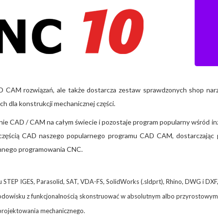
CAM rozwiązań, ale także dostarcza zestaw sprawdzonych shop narz
h dla konstrukcji mechanicznej części.
 CAD / CAM na całym świecie i pozostaje program popularny wśród in
 częścią CAD naszego popularnego programu CAD CAM, dostarczając 
ronnego programowania CNC.
 STEP IGES, Parasolid, SAT, VDA-FS, SolidWorks (.sldprt), Rhino, DWG i DXF, 
odowisku z funkcjonalnością skonstruować w absolutnym albo przyrostowym p
 projektowania mechanicznego.