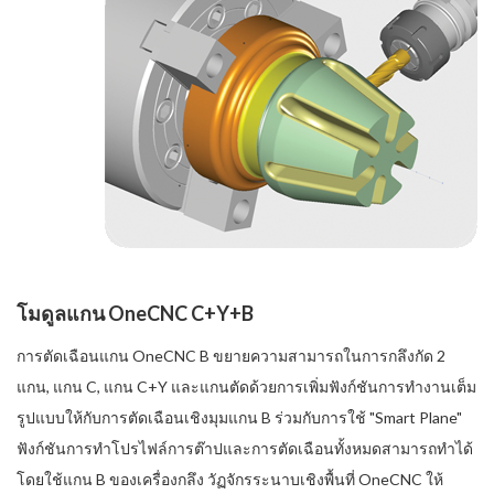
โมดูลแกน OneCNC C+Y+B
การตัดเฉือนแกน OneCNC B ขยายความสามารถในการกลึงกัด 2
แกน, แกน C, แกน C+Y และแกนตัดด้วยการเพิ่มฟังก์ชันการทำงานเต็ม
รูปแบบให้กับการตัดเฉือนเชิงมุมแกน B ร่วมกับการใช้ "Smart Plane"
ฟังก์ชันการทำโปรไฟล์การต๊าปและการตัดเฉือนทั้งหมดสามารถทำได้
โดยใช้แกน B ของเครื่องกลึง วัฏจักรระนาบเชิงพื้นที่ OneCNC ให้